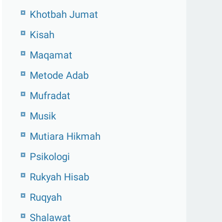
Khotbah Jumat
Kisah
Maqamat
Metode Adab
Mufradat
Musik
Mutiara Hikmah
Psikologi
Rukyah Hisab
Ruqyah
Shalawat