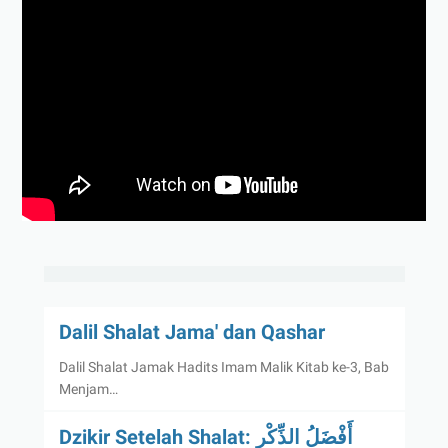
Dalil Shalat Jama' dan Qashar
Dalil Shalat Jamak Hadits Imam Malik Kitab ke-3, Bab
Menjam…
Dzikir Setelah Shalat: أَفْضَلُ الذِّكْرِ