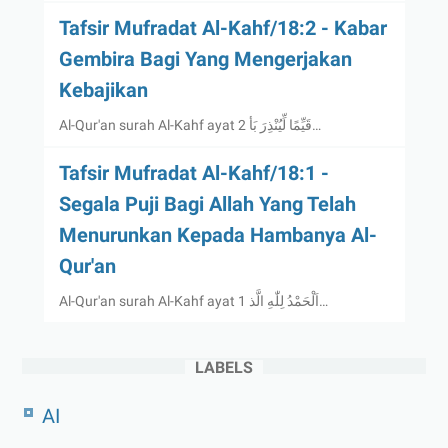
Tafsir Mufradat Al-Kahf/18:2 - Kabar
Gembira Bagi Yang Mengerjakan
Kebajikan
Al-Qur'an surah Al-Kahf ayat 2 قَيِّمًا لِّيُنْذِرَ بَأ…
Tafsir Mufradat Al-Kahf/18:1 -
Segala Puji Bagi Allah Yang Telah
Menurunkan Kepada Hambanya Al-
Qur'an
Al-Qur'an surah Al-Kahf ayat 1 اَلْحَمْدُ لِلّٰهِ الَّذ…
LABELS
AI