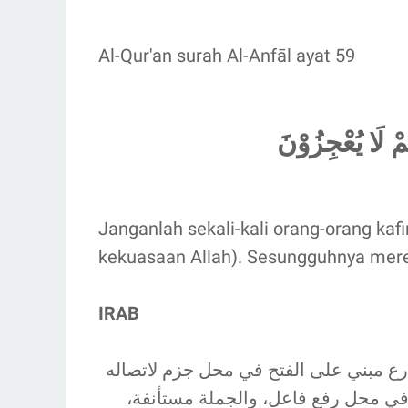
Al-Qur'an surah Al-Anfāl ayat 59
مْ لَا يُعْجِزُوْنَ
Janganlah sekali-kali orang-orang kafi
kekuasaan Allah). Sesungguhnya mere
IRAB
» مضارع مبني على الفتح في محل جزم لاتصاله
تح في محل رفع فاعل، والجملة مستأنفة