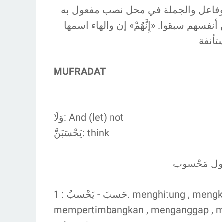
ض وفاعل والجملة في محل نصب مفعول به
هم سبقوا. «إِنَّهُمْ» إن والهاء اسمها
تأنفة
MUFRADAT
وَلَا: And (let) not
يَحْسَبَنَّ: think
عول مَحْسوب
حَسبَ - يَحْسبُ : 1. menghitung , mengkalkulasi , memperhitungkan ; 2.
mempertimbangkan , menganggap , 