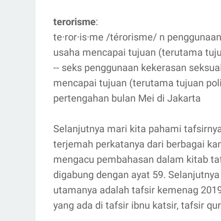
terorisme
:
te·ror·is·me /térorisme/ n penggunaa
usaha mencapai tujuan (terutama tujuan
-- seks penggunaan kekerasan seksua
mencapai tujuan (terutama tujuan polit
pertengahan bulan Mei di Jakarta
Selanjutnya mari kita pahami tafsirnya 
terjemah perkatanya dari berbagai ka
mengacu pembahasan dalam kitab tafs
digabung dengan ayat 59. Selanjutnya u
utamanya adalah tafsir kemenag 201
yang ada di tafsir ibnu katsir, tafsir qu