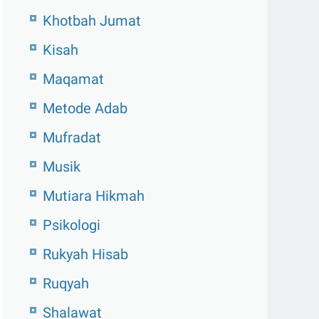
Khotbah Jumat
Kisah
Maqamat
Metode Adab
Mufradat
Musik
Mutiara Hikmah
Psikologi
Rukyah Hisab
Ruqyah
Shalawat