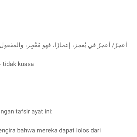
أعجزَ/ أعجزَ في يُعجز، إعجازًا، فهو مُعْجِز، والمفعول م
 lemah - tidak kuasa
gan tafsir ayat ini:
engira bahwa mereka dapat lolos dari