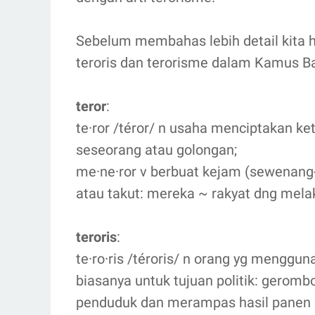
Sebelum membahas lebih detail kita ha
teroris dan terorisme dalam Kamus Bah
teror
:
te·ror /téror/ n usaha menciptakan ke
seseorang atau golongan;
me·ne·ror v berbuat kejam (sewenang
atau takut: mereka ~ rakyat dng mel
teroris
:
te·ro·ris /téroris/ n orang yg mengg
biasanya untuk tujuan politik: gero
penduduk dan merampas hasil panen