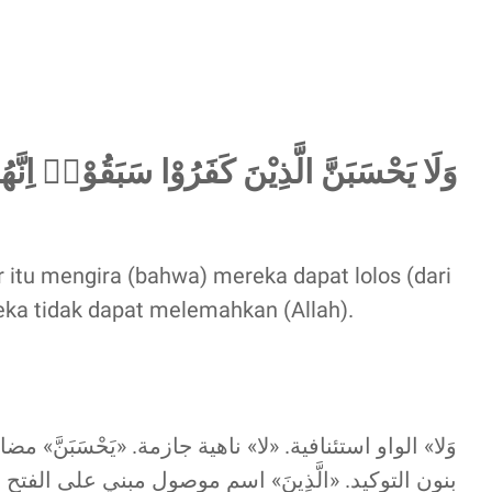
وَلَا يَحْسَبَنَّ الَّذِيْنَ كَفَرُوْا سَبَقُوْاۗ اِنَّهُ
r itu mengira (bahwa) mereka dapat lolos (dari
ka tidak dapat melemahkan (Allah).
وَلا» الواو استئنافية. «لا» ناهية جازمة. «يَحْسَبَنَّ
بنون التوكيد. «الَّذِينَ» اسم موصول مبني على الف،