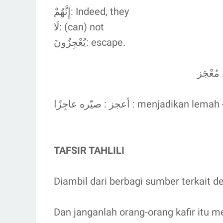
إِنَّهُمْ: Indeed, they
لَا: (can) not
يُعْجِزُونَ: escape.
ُعْجَز
أعجز : صيّره عاجِزًا : menjadikan
TAFSIR TAHLILI
Diambil dari berbagi sumber terkait den
Dan janganlah orang-orang kafir itu m