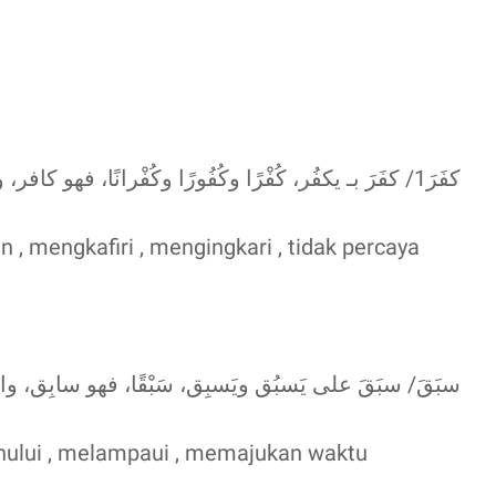
كفَرَ1/ كفَرَ بـ يكفُر، كُفْرًا وكُفُورًا وكُفْرانًا، فهو كافر، والمفعول مكفور (للمتعدِّي)
dak beriman , mengkafiri , mengingkari , tidak percaya
سبَقَ/ سبَقَ على يَسبُق ويَسبِق، سَبْقًا، فهو سابِق، )
n , mendahului , melampaui , memajukan waktu