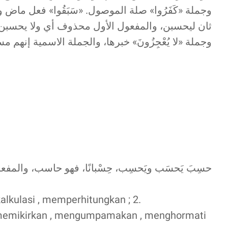
وجملة «كَفَرُوا» صلة الموصول. «سَبَقُوا» فعل ما
ثان ليحسبن، والمفعول الأول محذوف أي ولا يحسبن أنفس
وجملة «لا يُعْجِزُونَ» خبرها، والجملة الاسمية إنهم مس
حسِبَ يَحسَب ويَحسِب، حِسْبانًا، فهو حاسب، والمف
memikirkan , mengumpamakan , menghormati