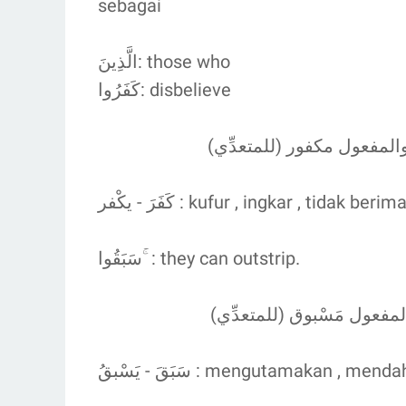
sebagai
الَّذِينَ: those who
كَفَرُوا: disbelieve
كَفَرَ - يكْفر : kufur , ingkar , ti
سَبَقُوا ۚ : they can outstrip.
والمفعول مَسْبوق (للمتعدِّي
سَبَقَ - يَسْبقُ : mengutamaka