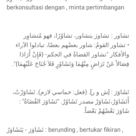
berkonsultasi dengan , minta pertimbangan
تشاور : تشاورَ يتشاور، تشاوُرًا، فهو مُتشاوِر
• تشاور القومُ: شاور بعضُهم بعضًا، تبادلوا الآراء
والأفكار "تشاور القضاةُ في الحكم- {فَإِنْ أَرَادَا
فِصَالاً عَنْ تَرَاضٍ مِنْهُمَا وَتَشَاوُرٍ فَلاَ جُنَاحَ عَلَيْهِمَا}".
تَشَاوَرَ : [ش و ر]. (فعل: خماسي لازم). تَشَاوَرْتُ،
أَتَشَاوَرُ،تَشَاوَرْ مصدر تَشَاوُرٌ. "تَشَاوَرَ القُضَاةُ" :
شَاوَرَ بَعْضُهُمْ بَعْضاً.
تَشَاوَرَ - يَتَشَاوَرُ : berunding , bertukar fikiran ,