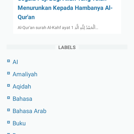
Menurunkan Kepada Hambanya Al-
Qur'an
Al-Qur'an surah Al-Kahf ayat 1 اَلْحَمْدُ لِلّٰهِ الَّذ…
LABELS
AI
Amaliyah
Aqidah
Bahasa
Bahasa Arab
Buku