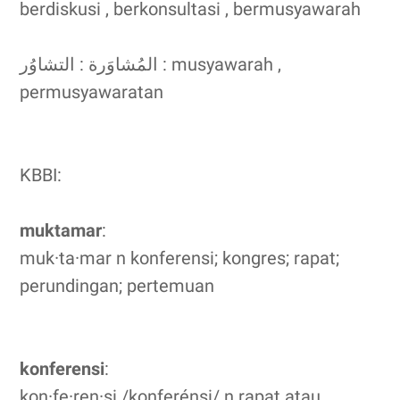
berdiskusi , berkonsultasi , bermusyawarah
المُشاوَرة : التشاوُر : musyawarah ,
permusyawaratan
KBBI:
muktamar
:
muk·ta·mar n konferensi; kongres; rapat;
perundingan; pertemuan
konferensi
:
kon·fe·ren·si /konferénsi/ n rapat atau