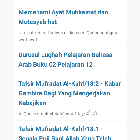
Memahami Ayat Muhkamat dan
Mutasyabihat
Untuk diketahui bahwa di dalam Al-Qur’an terdapat
ayat-ayat…
Durusul Lughah Pelajaran Bahasa
Arab Buku 02 Pelajaran 12
Tafsir Mufradat Al-Kahf/18:2 - Kabar
Gembira Bagi Yang Mengerjakan
Kebajikan
Al-Qur'an surah Al-Kahf ayat 2 قَيِّمًا لِّيُنْذِرَ بَأ…
Tafsir Mufradat Al-Kahf/18:1 -
Segala Puji Bagi Allah Yang Telah