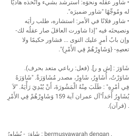
• شاور عقلَه ونحوَه: استرشد بشيء واتّخذه هاديًا
له ومُوجِّهًا "شاور ضميرَه".
• شاور فلانًا في الأمر: استشاره، طلب رأيَه
ونصيحتَه فيه "إذا شاورت العاقلَ صار عقلُه لك-
وإن بابُ أمرٍ عليك التوى ... فشاور حكيمًا ولا
تعصِهِ- {وَشَاوِرْهُمْ فِي الأَمْرِ}".
شَاوَرَ : [ش و ر]. (فعل: رباعي متعد بحرف).
شَاوَرْتُ، أُشَاوِرُ، شَاوِرْ، مصدر مُشَاوَرَةٌ. "شَاوَرَهُ
فِي أمْرِهِ" : طَلَبَ مِنْهُ الْمَشُورَةَ، أَنْ يُبْدِيَ رَأْيَهُ. "لاَ
يُشَاوِرُ أَحَداً"آل عمران آية 159 وَشَاوِرْهُمْ فِي الأَمْرِ
. (قرآن).
شَاوَرَ - يُشَاوِرُ : bermusyawarah dengan ,