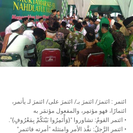
ائتمر : ائتمرَ/ ائتمرَ بـ/ ائتمرَ على/ ائتمرَ لـ يأتمر،
ائتمارًا، فهو مؤتمِر، والمفعول مؤتمَر به
• ائتمر القومُ: تشاوروا "{وَأْتَمِرُوا بَيْنَكُمْ بِمَعْرُوفٍ}".
• ائتمر الرَّجلُ: نفَّذ الأمر وامتثله "أمرته فائتمر"