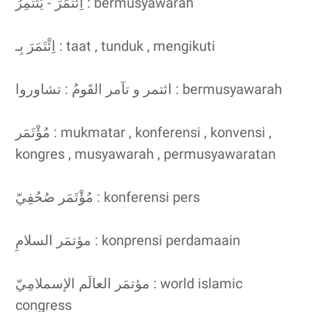
اِئْتَمَرَ - يَئْتَمِرُ : bermusyawarah
اِئْتَمَرَ بِـ : taat , tunduk , mengikuti
ائتمر و تآمر القَومُ : تشاوروا : bermusyawarah
مُؤْتَمَر : mukmatar , konferensi , konvensi ,
kongres , musyawarah , permusyawaratan
مُؤْتَمَر صُحُفِيّ : konferensi pers
مؤتمَر السلامِ : konprensi perdamaain
مؤتمَر العالَم الإسملامِيّ : world islamic
congress