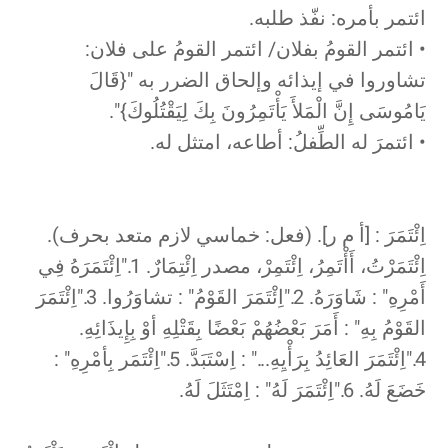
ائتمر بأمره: نفّذ طلبه.
• ائتمر القومُ بفلان/ ائتمر القومُ على فلان:
تشاوروا في إيذائه وإلحاق الضرر به "{قَالَ
يَامُوسَى إِنَّ الْمَلأَ يَأْتَمِرُونَ بِكَ لِيَقْتُلُوكَ}".
• ائتمرَ له الطِّفلُ: أطاعه، امتثل له.
اِئْتَمَرَ : [أ م ر]. (فعل: خماسي لازم متعد بحرف).
اِئْتَمَرْتُ، أَأْتَمِرُ، اِئْتَمِرْ، مصدر اِئْتِمَارٌ. 1."اِئْتَمَرَهُ فِي
أَمْرِهِ" : شَاوَرَهُ. 2."اِئْتَمَرَ القَوْمُ" : تشاوَرُوا. 3."اِئْتَمَرَ
القَوْمُ بِهِ" : أَمَرَ بَعْضُهُمْ بَعْضًا بِقَتْلِهِ أوْ بِإِيذَائِهِ.
4."اِئْتَمَرَ العَائِدُ بِرَأْيِهِ..." : اِسْتَبَدَّ. 5."اِئْتَمَر بِأمْرِهِ" :
خَضَعَ لَهُ. 6."اِئْتَمَرَ لَهُ" : اِمْتَثَلَ لَهُ.