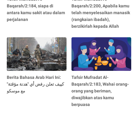
Baqarah/2:184, siapa di
Baqarah/2:200, Apabila kamu
antara kamu sakit atau dalam
telah menyelesaikan manasik
perjalanan
(rangkaian ibadah),
berzikirlah kepada Allah
Berita Bahasa Arab Hari Ini:
Tafsir Mufradat Al-
كييف تعلن رفض أي "هدنة مؤقتة"
Baqarah/2:183, Wahai orang-
مع موسكو
orang yang beriman,
diwajibkan atas kamu
berpuasa