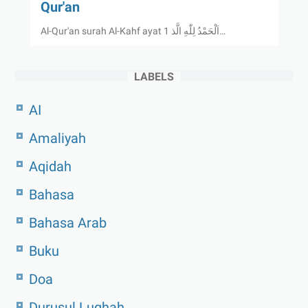
Qur'an
Al-Qur'an surah Al-Kahf ayat 1 اَلْحَمْدُ لِلّٰهِ الَّذ…
LABELS
AI
Amaliyah
Aqidah
Bahasa
Bahasa Arab
Buku
Doa
Durusul Lughah