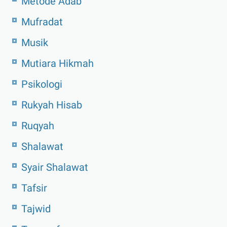
Metode Adab
Mufradat
Musik
Mutiara Hikmah
Psikologi
Rukyah Hisab
Ruqyah
Shalawat
Syair Shalawat
Tafsir
Tajwid