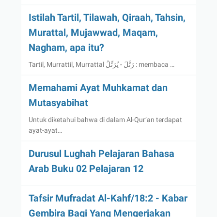
Istilah Tartil, Tilawah, Qiraah, Tahsin,
Murattal, Mujawwad, Maqam,
Nagham, apa itu?
Tartil, Murrattil, Murrattal رَتَّلَ - يُرَتِّلُ : membaca …
Memahami Ayat Muhkamat dan
Mutasyabihat
Untuk diketahui bahwa di dalam Al-Qur’an terdapat
ayat-ayat…
Durusul Lughah Pelajaran Bahasa
Arab Buku 02 Pelajaran 12
Tafsir Mufradat Al-Kahf/18:2 - Kabar
Gembira Bagi Yang Mengerjakan