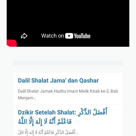
Dalil Shalat Jama' dan Qashar
Dalil Shalat Jamak Hadits Imam Malik Kitab ke-3, Bab
Menjam…
Dzikir Setelah Shalat: أَفْضَلُ الذِّكْرِ
فَاعْلَمْ أَنَّهُ لَا إِلَهَ إِلَّا اللَّهُ
أَفْضَلُ الذِّكْرِ فَاعْلَمْ أَنَّهُ لَا إِلَهَ إِلَّا اللّ…