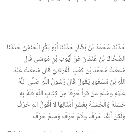
حَدَّثَنَا مُحَمَّدُ بْنُ بَشَّارٍ حَدَّثَنَا أَبُو بَكْرٍ الْحَنَفِيُّ حَدَّثَنَا
الضَّحَّاكُ بْنُ عُثْمَانَ عَنْ أَيُّوبَ بْنِ مُوسَى قَال
سَمِعْتُ مُحَمَّدَ بْنَ كَعْبٍ الْقُرَظِيَّ قَال سَمِعْتُ عَبْدَ
اللَّهِ بْنَ مَسْعُودٍ يَقُولُ قَالَ رَسُولُ اللَّهِ صَلَّى اللَّهُ
عَلَيْهِ وَسَلَّمَ مَنْ قَرَأَ حَرْفًا مِنْ كِتَابِ اللَّهِ فَلَهُ بِهِ
حَسَنَةٌ وَالْحَسَنَةُ بِعَشْرِ أَمْثَالِهَا لَا أَقُولُ الم حَرْفٌ
وَلَكِنْ أَلِفٌ حَرْفٌ وَلَامٌ حَرْفٌ وَمِيمٌ حَرْفٌ