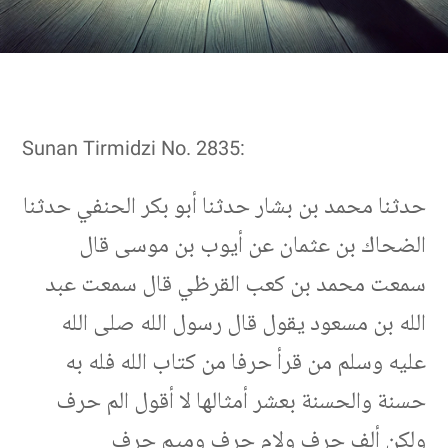
Sunan Tirmidzi No. 2835:
حدثنا محمد بن بشار حدثنا أبو بكر الحنفي حدثنا
الضحاك بن عثمان عن أيوب بن موسى قال
سمعت محمد بن كعب القرظي قال سمعت عبد
الله بن مسعود يقول قال رسول الله صلى الله
عليه وسلم من قرأ حرفا من كتاب الله فله به
حسنة والحسنة بعشر أمثالها لا أقول الم حرف
ولكن ألف حرف ولام حرف وميم حرف