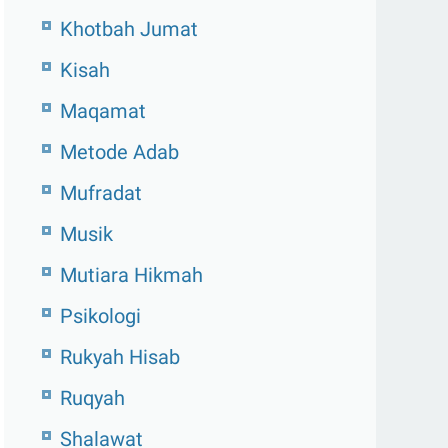
Khotbah Jumat
Kisah
Maqamat
Metode Adab
Mufradat
Musik
Mutiara Hikmah
Psikologi
Rukyah Hisab
Ruqyah
Shalawat