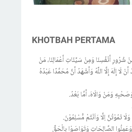
KHOTBAH PERTAMA
مِنْ شُرُورِ أَنْفُسِنَا وَمِنْ سَيِّئَاتِ أَعْمَالِنَا، مَنْ
ْ لَا إِلَهَ إِلَّا اللَّهُ وَأَشْهَدُ أَنَّ مُحَمَّدًا عَبْدُهُ
وَصَحْبِهِ وَمَنْ وَالَاهَ، أَمَّا بَعْدُ
 وَلَا تَمُوْتُنَّ اِلَّا وَاَنْتُمْ مُّسْلِمُوْنَ
وا وَعَمِلُوا الصَّالِحَاتِ وَتَوَاصَوْا بِالْحَقِّ