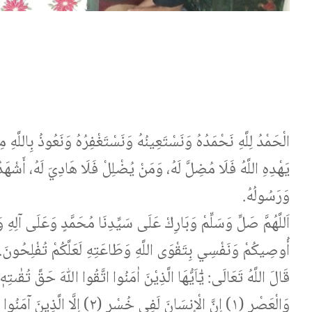
الْحَمْدُ لِلَّهِ نَحْمَدُهُ وَنَسْتَعِينُهُ وَنَسْتَغْفِرُهُ وَنَعُوذُ بِاللَّهِ 
يَهْدِهِ اللَّهُ فَلَا مُضِلَّ لَهُ، وَمَنْ يُضْلِلْ فَلَا هَادِيَ لَهُ، أَشْهَدُ أَن
وَرَسُولُهُ.
اَللَّهُمَّ صَلِّ وَسَلِّمْ وَبَارِكْ عَلَى سَيِّدِنَا مُحَمَّدٍ وَعَلَى آلِهِ .
أُوصِيكُمْ وَنَفْسِي بِتَقْوَى اللَّهِ وَطَاعَتِهِ لَعَلَّكُمْ تُفْلِحُونَ.
قَالَ اللَّهُ تَعَالَى: يٰٓاَيُّهَا الَّذِيْنَ اٰمَنُوا اتَّقُوا اللّٰهَ حَقَّ تُقٰىتِهٖ.
وَالْعَصْرِ (١)
إِنَّ الْإِنسَانَ لَفِي خُسْرٍ (٢)
إِلَّا الَّذِينَ آمَنُ