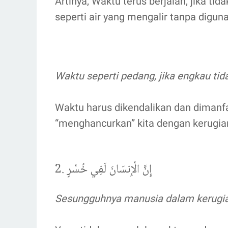
Artinya, Waktu terus berjalan, jika ti
seperti air yang mengalir tanpa digun
Waktu seperti pedang, jika engkau t
Waktu harus dikendalikan dan dimanfaa
“menghancurkan” kita dengan kerugia
2. إِنَّ الْإِنسَانَ لَفِي خُسْرٍ
Sesungguhnya manusia dalam kerugi