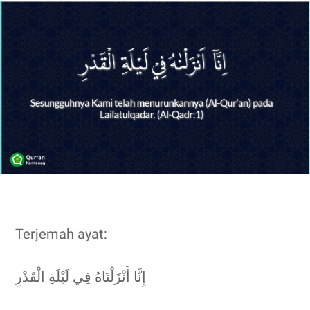
Terjemah ayat:
إِنَّا أَنْزَلْنَاهُ فِي لَيْلَةِ الْقَدْرِ