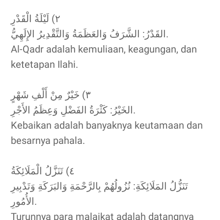
٢) لَيْلَةُ الْقَدْرِ
القَدْرُ: الشَّرَفُ وَالعَظَمَةُ وَالتَّقْدِيرُ الإِلَهِيُّ.
Al-Qadr adalah kemuliaan, keagungan, dan
ketetapan Ilahi.
٣) خَيْرٌ مِنْ أَلْفِ شَهْرٍ
الخَيْرُ: كَثْرَةُ الفَضْلِ وَعِظَمُ الأَجْرِ.
Kebaikan adalah banyaknya keutamaan dan
besarnya pahala.
٤) تَنَزَّلُ الْمَلَائِكَةُ
تَنَزُّلُ المَلَائِكَةِ: نُزُولُهُمْ بِالرَّحْمَةِ وَالبَرَكَةِ وَتَدْبِيرِ
الأُمُورِ.
Turunnya para malaikat adalah datangnya