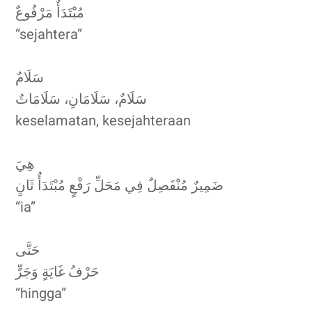
مُبْتَدَأٌ مَرْفُوعٌ
“sejahtera”
سَلَامٌ
سَلَامٌ، سَلَامَانِ، سَلَامَاتٌ
keselamatan, kesejahteraan
هِيَ
ضَمِيرٌ مُنْفَصِلٌ فِي مَحَلِّ رَفْعٍ مُبْتَدَأٌ ثَانٍ
“ia”
حَتَّى
حَرْفُ غَايَةٍ وَجَرٍّ
“hingga”