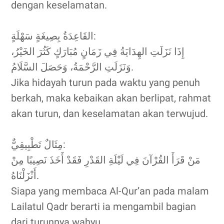
dengan keselamatan.
القَاعِدَةُ بِصِيغَةٍ سَهْلَةٍ:
إِذَا نَزَلَتِ الهِدَايَةُ فِي زَمَانٍ مُبَارَكٍ كَثُرَ الخَيْرُ،
وَنَزَلَتِ الرَّحْمَةُ، وَحَصَلَ السَّلَامُ.
Jika hidayah turun pada waktu yang penuh
berkah, maka kebaikan akan berlipat, rahmat
akan turun, dan keselamatan akan terwujud.
مِثَالٌ تَطْبِيقِيٌّ:
مَنْ قَرَأَ القُرْآنَ فِي لَيْلَةِ القَدْرِ فَقَدْ أَخَذَ نَصِيبًا مِنْ
أَنْزَلْنَاهُ.
Siapa yang membaca Al-Qur’an pada malam
Lailatul Qadr berarti ia mengambil bagian
dari turunnya wahyu.