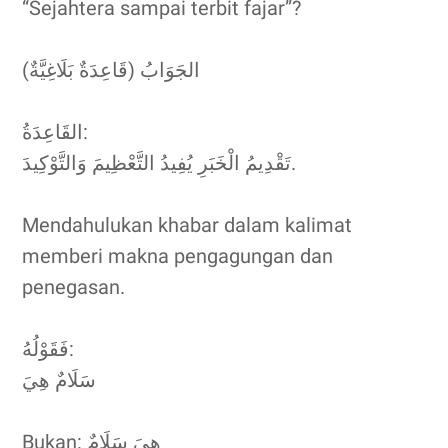
“Sejahtera sampai terbit fajar”?
الجَوَابُ (قَاعِدَةٌ بَلَاغِيَّةٌ)
القَاعِدَةُ:
تَقْدِيمُ الْخَبَرِ يُفِيدُ التَّعْظِيمَ وَالتَّوْكِيدَ.
Mendahulukan khabar dalam kalimat
memberi makna pengagungan dan
penegasan.
فَقَوْلُهُ:
سَلَامٌ هِيَ
Bukan: هِيَ سَلَامٌ