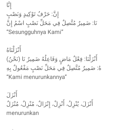
إِنَّا
إِنَّ: حَرْفُ تَوْكِيدٍ وَنَصْبٍ
نَا: ضَمِيرٌ مُتَّصِلٌ فِي مَحَلِّ نَصْبٍ اسْمُ إِنَّ
“Sesungguhnya Kami”
أَنْزَلْنَاهُ
أَنْزَلْنَا: فِعْلٌ مَاضٍ وَفَاعِلُهُ ضَمِيرٌ نَا (نَحْنُ)
هُ: ضَمِيرٌ مُتَّصِلٌ فِي مَحَلِّ نَصْبٍ مَفْعُولٌ بِهِ
“Kami menurunkannya”
أَنْزَلَ
أَنْزَلَ، يُنْزِلُ، أَنْزِلْ، إِنْزَالٌ، مُنْزِلٌ، مُنْزَلٌ
menurunkan