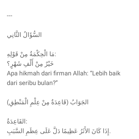
---
السُّؤَالُ الثَّانِي
مَا الْحِكْمَةُ مِنْ قَوْلِهِ:
خَيْرٌ مِنْ أَلْفِ شَهْرٍ؟
Apa hikmah dari firman Allah: “Lebih baik
dari seribu bulan?”
الجَوَابُ (قَاعِدَةٌ مِنْ عِلْمِ الْمَنْطِقِ)
القَاعِدَةُ:
إِذَا كَانَ الأَثَرُ عَظِيمًا دَلَّ عَلَى عِظَمِ السَّبَبِ.