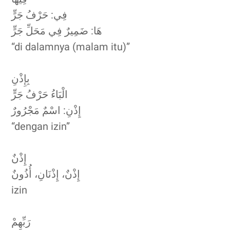
فِي: حَرْفُ جَرٍّ
هَا: ضَمِيرٌ فِي مَحَلِّ جَرٍّ
“di dalamnya (malam itu)”
بِإِذْنِ
الْبَاءُ حَرْفُ جَرٍّ
إِذْنِ: اسْمٌ مَجْرُورٌ
“dengan izin”
إِذْنٌ
إِذْنٌ، إِذْنَانِ، أُذُونٌ
izin
رَبِّهِمْ