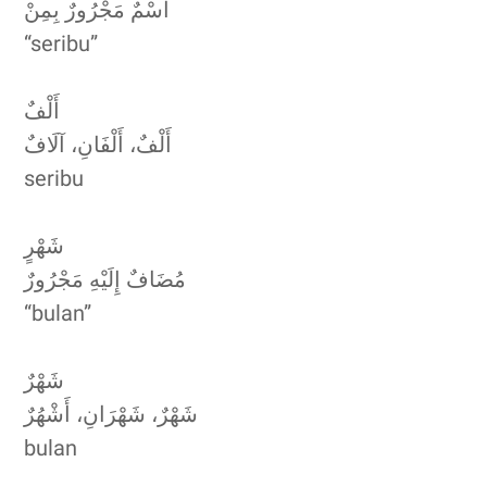
اسْمٌ مَجْرُورٌ بِمِنْ
“seribu”
أَلْفٌ
أَلْفٌ، أَلْفَانِ، آلَافٌ
seribu
شَهْرٍ
مُضَافٌ إِلَيْهِ مَجْرُورٌ
“bulan”
شَهْرٌ
شَهْرٌ، شَهْرَانِ، أَشْهُرٌ
bulan