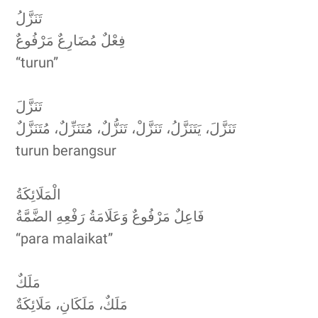
تَنَزَّلُ
فِعْلٌ مُضَارِعٌ مَرْفُوعٌ
“turun”
تَنَزَّلَ
تَنَزَّلَ، يَتَنَزَّلُ، تَنَزَّلْ، تَنَزُّلٌ، مُتَنَزِّلٌ، مُتَنَزَّلٌ
turun berangsur
الْمَلَائِكَةُ
فَاعِلٌ مَرْفُوعٌ وَعَلَامَةُ رَفْعِهِ الضَّمَّةُ
“para malaikat”
مَلَكٌ
مَلَكٌ، مَلَكَانِ، مَلَائِكَةٌ