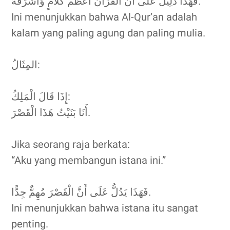
فَهَذَا دَلِيلٌ عَلَى أَنَّ الْقُرْآنَ أَعْظَمُ كَلَامٍ وَأَشْرَفُهُ.
Ini menunjukkan bahwa Al-Qur’an adalah
kalam yang paling agung dan paling mulia.
المِثَالُ:
إِذَا قَالَ الْمَلِكُ:
أَنَا بَنَيْتُ هَذَا الْقَصْرَ.
Jika seorang raja berkata:
“Aku yang membangun istana ini.”
فَهَذَا يَدُلُّ عَلَى أَنَّ الْقَصْرَ مُهِمٌّ جِدًّا.
Ini menunjukkan bahwa istana itu sangat
penting.