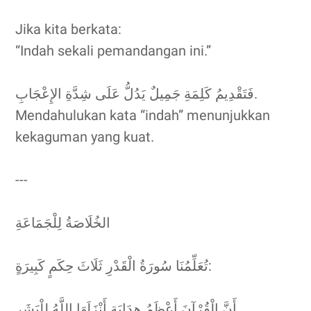
Jika kita berkata:
“Indah sekali pemandangan ini.”
فَتَقْدِيمُ كَلِمَةِ جَمِيلٌ يَدُلُّ عَلَى شِدَّةِ الإِعْجَابِ.
Mendahulukan kata “indah” menunjukkan
kekaguman yang kuat.
---
الخُلَاصَةُ لِلْجَمَاعَةِ
تُعَلِّمُنَا سُورَةُ الْقَدْرِ ثَلَاثَ حِكَمٍ كَبِيرَةٍ:
أَنَّ الْقُرْآنَ أَعْظَمُ هِدَايَةٍ أَنْزَلَهَا اللَّهُ لِلْبَشَرِ.