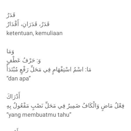
قَدَرٌ
قَدَرٌ، قَدَرَانِ، أَقْدَارٌ
ketentuan, kemuliaan
وَمَا
وَ: حَرْفُ عَطْفٍ
مَا: اسْمُ اسْتِفْهَامٍ فِي مَحَلِّ رَفْعٍ مُبْتَدَأٌ
“dan apa”
أَدْرَاكَ
فِعْلٌ مَاضٍ وَالْكَافُ ضَمِيرٌ فِي مَحَلِّ نَصْبٍ مَفْعُولٌ بِهِ
“yang membuatmu tahu”