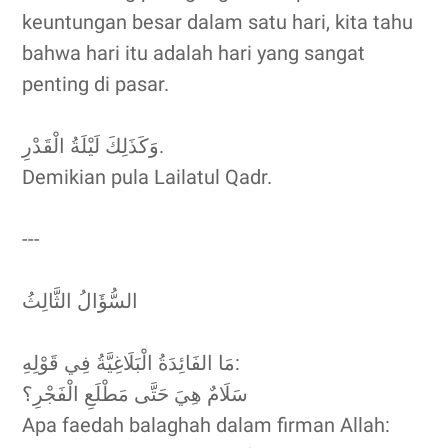
keuntungan besar dalam satu hari, kita tahu
bahwa hari itu adalah hari yang sangat
penting di pasar.
وَكَذَلِكَ لَيْلَةُ الْقَدْرِ.
Demikian pula Lailatul Qadr.
---
السُّؤَالُ الثَّالِثُ
مَا الفَائِدَةُ الْبَلَاغِيَّةُ فِي قَوْلِهِ:
سَلَامٌ هِيَ حَتَّى مَطْلَعِ الْفَجْرِ؟
Apa faedah balaghah dalam firman Allah: