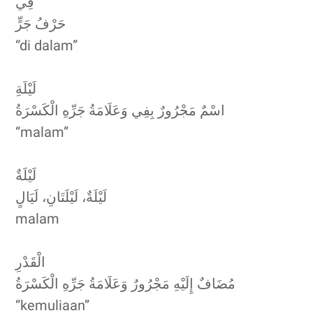
فِي
حَرْفُ جَرٍّ
“di dalam”
لَيْلَةِ
اسْمٌ مَجْرُورٌ بِفِي وَعَلَامَةُ جَرِّهِ الْكَسْرَةُ
“malam”
لَيْلَةٌ
لَيْلَةٌ، لَيْلَتَانِ، لَيَالٍ
malam
الْقَدْرِ
مُضَافٌ إِلَيْهِ مَجْرُورٌ وَعَلَامَةُ جَرِّهِ الْكَسْرَةُ
“kemuliaan”