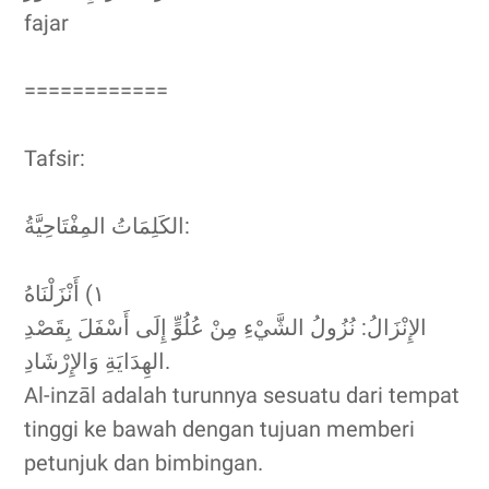
fajar
============
Tafsir:
الكَلِمَاتُ المِفْتَاحِيَّةُ:
١) أَنْزَلْنَاهُ
الإِنْزَالُ: نُزُولُ الشَّيْءِ مِنْ عُلُوٍّ إِلَى أَسْفَلَ بِقَصْدِ
الهِدَايَةِ وَالإِرْشَادِ.
Al-inzāl adalah turunnya sesuatu dari tempat
tinggi ke bawah dengan tujuan memberi
petunjuk dan bimbingan.