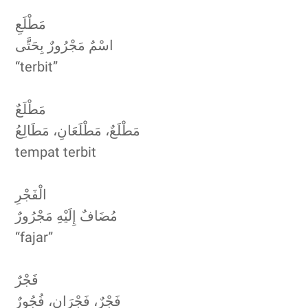
مَطْلَعِ
اسْمٌ مَجْرُورٌ بِحَتَّى
“terbit”
مَطْلَعٌ
مَطْلَعٌ، مَطْلَعَانِ، مَطَالِعُ
tempat terbit
الْفَجْرِ
مُضَافٌ إِلَيْهِ مَجْرُورٌ
“fajar”
فَجْرٌ
فَجْرٌ، فَجْرَانِ، فُجُورٌ