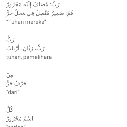
رَبِّ: مُضَافٌ إِلَيْهِ مَجْرُورٌ
هُمْ: ضَمِيرٌ مُتَّصِلٌ فِي مَحَلِّ جَرٍّ
“Tuhan mereka”
رَبٌّ
رَبٌّ، رَبَّانِ، أَرْبَابٌ
tuhan, pemelihara
مِنْ
حَرْفُ جَرٍّ
“dari”
كُلِّ
اسْمٌ مَجْرُورٌ