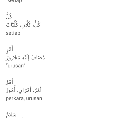
“setiap”
كُلٌّ
كُلٌّ، كُلَّانِ، كُلِّيَّاتٌ
setiap
أَمْرٍ
مُضَافٌ إِلَيْهِ مَجْرُورٌ
“urusan”
أَمْرٌ
أَمْرٌ، أَمْرَانِ، أُمُورٌ
perkara, urusan
سَلَامٌ