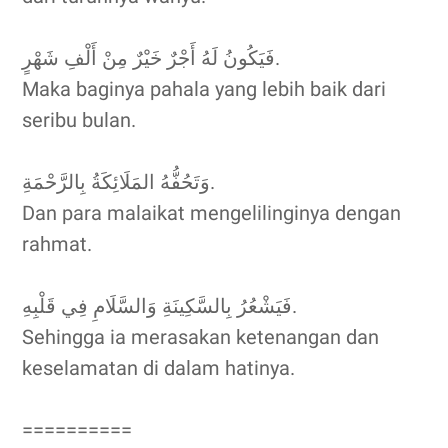
فَيَكُونُ لَهُ أَجْرٌ خَيْرٌ مِنْ أَلْفِ شَهْرٍ.
Maka baginya pahala yang lebih baik dari
seribu bulan.
وَتَحُفُّهُ المَلَائِكَةُ بِالرَّحْمَةِ.
Dan para malaikat mengelilinginya dengan
rahmat.
فَيَشْعُرُ بِالسَّكِينَةِ وَالسَّلَامِ فِي قَلْبِهِ.
Sehingga ia merasakan ketenangan dan
keselamatan di dalam hatinya.
==========