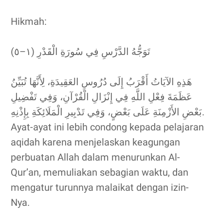
Hikmah:
تَوَجُّهُ الدَّرْسِ فِي سُورَةِ الْقَدْرِ (١–٥)
هَذِهِ الآيَاتُ أَقْرَبُ إِلَى دُرُوسِ العَقِيدَةِ، لِأَنَّهَا تُبَيِّنُ
عَظَمَةَ فِعْلِ اللَّهِ فِي إِنْزَالِ الْقُرْآنِ، وَفِي تَفْضِيلِ
بَعْضِ الأَزْمِنَةِ عَلَى بَعْضٍ، وَفِي تَدْبِيرِ الْمَلَائِكَةِ بِإِذْنِهِ.
Ayat-ayat ini lebih condong kepada pelajaran
aqidah karena menjelaskan keagungan
perbuatan Allah dalam menurunkan Al-
Qur’an, memuliakan sebagian waktu, dan
mengatur turunnya malaikat dengan izin-
Nya.