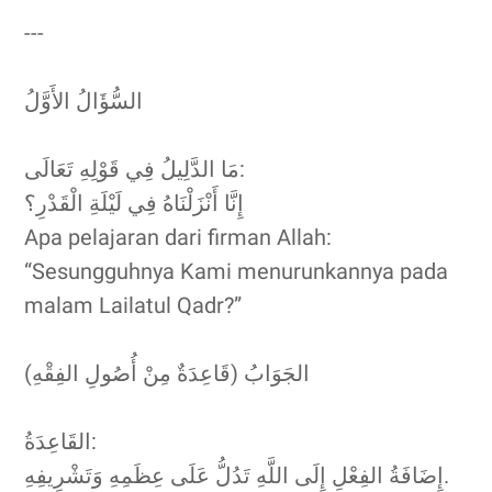
---
السُّؤَالُ الأَوَّلُ
مَا الدَّلِيلُ فِي قَوْلِهِ تَعَالَى:
إِنَّا أَنْزَلْنَاهُ فِي لَيْلَةِ الْقَدْرِ؟
Apa pelajaran dari firman Allah:
“Sesungguhnya Kami menurunkannya pada
malam Lailatul Qadr?”
الجَوَابُ (قَاعِدَةٌ مِنْ أُصُولِ الفِقْهِ)
القَاعِدَةُ:
إِضَافَةُ الفِعْلِ إِلَى اللَّهِ تَدُلُّ عَلَى عِظَمِهِ وَتَشْرِيفِهِ.