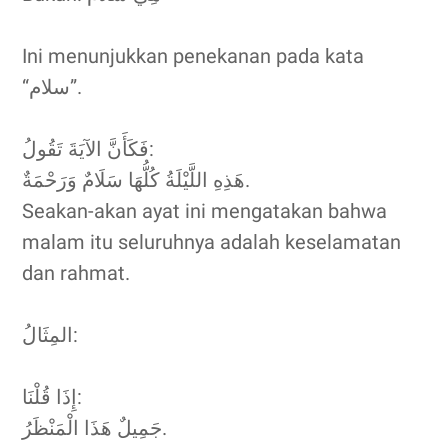
Ini menunjukkan penekanan pada kata
“سلام”.
فَكَأَنَّ الآيَةَ تَقُولُ:
هَذِهِ اللَّيْلَةُ كُلُّهَا سَلَامٌ وَرَحْمَةٌ.
Seakan-akan ayat ini mengatakan bahwa
malam itu seluruhnya adalah keselamatan
dan rahmat.
المِثَالُ:
إِذَا قُلْنَا:
جَمِيلٌ هَذَا الْمَنْظَرُ.