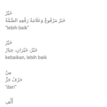
خَيْرٌ
خَبَرٌ مَرْفُوعٌ وَعَلَامَةُ رَفْعِهِ الضَّمَّةُ
“lebih baik”
خَيْرٌ
خَيْرٌ، خَيْرَانِ، خِيَارٌ
kebaikan, lebih baik
مِنْ
حَرْفُ جَرٍّ
“dari”
أَلْفِ