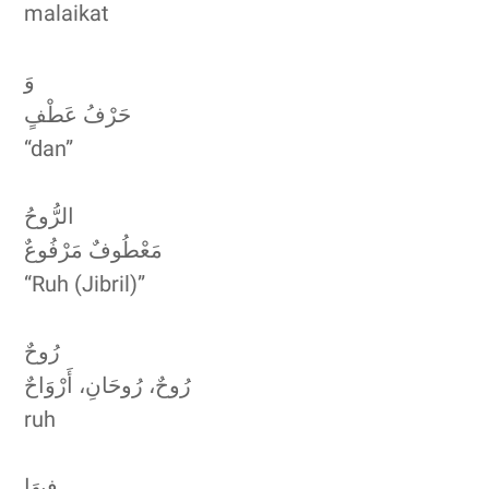
malaikat
وَ
حَرْفُ عَطْفٍ
“dan”
الرُّوحُ
مَعْطُوفٌ مَرْفُوعٌ
“Ruh (Jibril)”
رُوحٌ
رُوحٌ، رُوحَانِ، أَرْوَاحٌ
ruh
فِيهَا