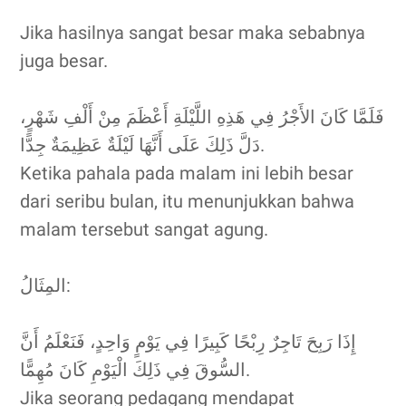
Jika hasilnya sangat besar maka sebabnya
juga besar.
فَلَمَّا كَانَ الأَجْرُ فِي هَذِهِ اللَّيْلَةِ أَعْظَمَ مِنْ أَلْفِ شَهْرٍ،
دَلَّ ذَلِكَ عَلَى أَنَّهَا لَيْلَةٌ عَظِيمَةٌ جِدًّا.
Ketika pahala pada malam ini lebih besar
dari seribu bulan, itu menunjukkan bahwa
malam tersebut sangat agung.
المِثَالُ:
إِذَا رَبِحَ تَاجِرٌ رِبْحًا كَبِيرًا فِي يَوْمٍ وَاحِدٍ، فَنَعْلَمُ أَنَّ
السُّوقَ فِي ذَلِكَ الْيَوْمِ كَانَ مُهِمًّا.
Jika seorang pedagang mendapat