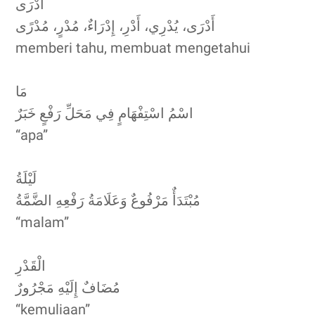
أَدْرَى
أَدْرَى، يُدْرِي، أَدْرِ، إِدْرَاءٌ، مُدْرٍ، مُدْرًى
memberi tahu, membuat mengetahui
مَا
اسْمُ اسْتِفْهَامٍ فِي مَحَلِّ رَفْعٍ خَبَرٌ
“apa”
لَيْلَةُ
مُبْتَدَأٌ مَرْفُوعٌ وَعَلَامَةُ رَفْعِهِ الضَّمَّةُ
“malam”
الْقَدْرِ
مُضَافٌ إِلَيْهِ مَجْرُورٌ
“kemuliaan”