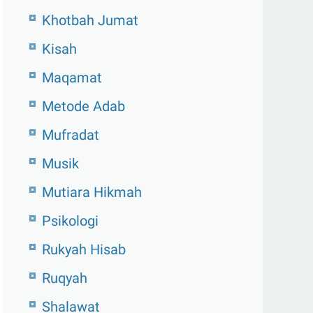
Khotbah Jumat
Kisah
Maqamat
Metode Adab
Mufradat
Musik
Mutiara Hikmah
Psikologi
Rukyah Hisab
Ruqyah
Shalawat